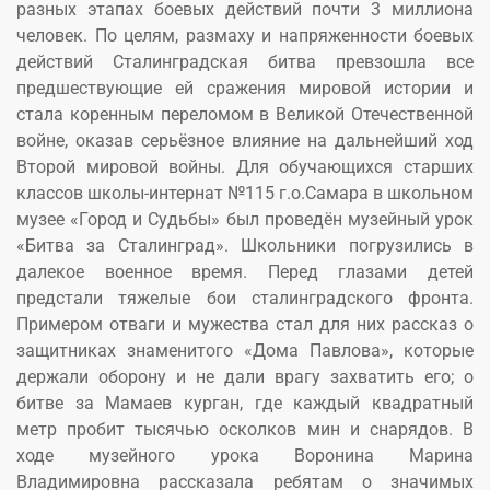
разных этапах боевых действий почти 3 миллиона
человек. По целям, размаху и напряженности боевых
действий Сталинградская битва превзошла все
предшествующие ей сражения мировой истории и
стала коренным переломом в Великой Отечественной
войне, оказав серьёзное влияние на дальнейший ход
Второй мировой войны. Для обучающихся старших
классов школы-интернат №115 г.о.Самара в школьном
музее «Город и Судьбы» был проведён музейный урок
«Битва за Сталинград». Школьники погрузились в
далекое военное время. Перед глазами детей
предстали тяжелые бои сталинградского фронта.
Примером отваги и мужества стал для них рассказ о
защитниках знаменитого «Дома Павлова», которые
держали оборону и не дали врагу захватить его; о
битве за Мамаев курган, где каждый квадратный
метр пробит тысячью осколков мин и снарядов. В
ходе музейного урока Воронина Марина
Владимировна рассказала ребятам о значимых