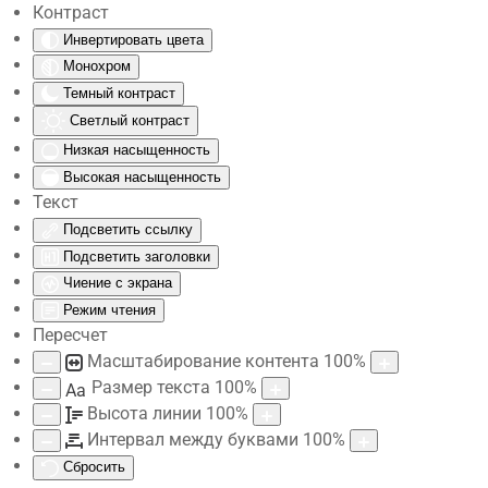
Контраст
Инвертировать цвета
Skip to main content
Монохром
Темный контраст
Светлый контраст
Низкая насыщенность
Высокая насыщенность
Текст
Подсветить ссылку
Подсветить заголовки
Чиение с экрана
Режим чтения
Пересчет
Масштабирование контента
100
%
Размер текста
100
%
Aa
Высота линии
100
%
Интервал между буквами
100
%
Сбросить