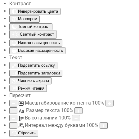
Контраст
Инвертировать цвета
Skip to main content
Монохром
Темный контраст
Светлый контраст
Низкая насыщенность
Высокая насыщенность
Текст
Подсветить ссылку
Подсветить заголовки
Чиение с экрана
Режим чтения
Пересчет
Масштабирование контента
100
%
Размер текста
100
%
Aa
Высота линии
100
%
Интервал между буквами
100
%
Сбросить