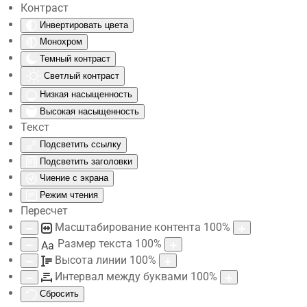
Контраст
Инвертировать цвета
Skip to main content
Монохром
Темный контраст
Светлый контраст
Низкая насыщенность
Высокая насыщенность
Текст
Подсветить ссылку
Подсветить заголовки
Чиение с экрана
Режим чтения
Пересчет
Масштабирование контента
100
%
Размер текста
100
%
Aa
Высота линии
100
%
Интервал между буквами
100
%
Сбросить