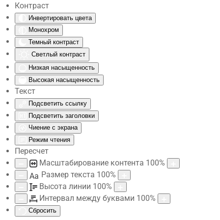
Контраст
Инвертировать цвета
Skip to main content
Монохром
Темный контраст
Светлый контраст
Низкая насыщенность
Высокая насыщенность
Текст
Подсветить ссылку
Подсветить заголовки
Чиение с экрана
Режим чтения
Пересчет
Масштабирование контента
100
%
Размер текста
100
%
Aa
Высота линии
100
%
Интервал между буквами
100
%
Сбросить