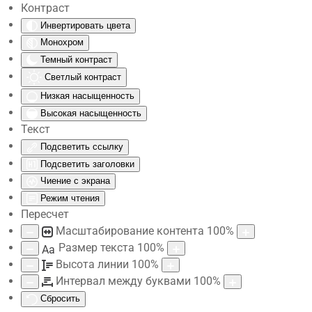
Контраст
Инвертировать цвета
Skip to main content
Монохром
Темный контраст
Светлый контраст
Низкая насыщенность
Высокая насыщенность
Текст
Подсветить ссылку
Подсветить заголовки
Чиение с экрана
Режим чтения
Пересчет
Масштабирование контента
100
%
Размер текста
100
%
Aa
Высота линии
100
%
Интервал между буквами
100
%
Сбросить