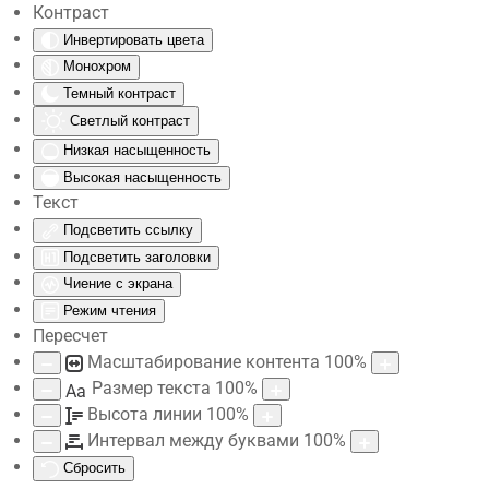
Контраст
Инвертировать цвета
Skip to main content
Монохром
Темный контраст
Светлый контраст
Низкая насыщенность
Высокая насыщенность
Текст
Подсветить ссылку
Подсветить заголовки
Чиение с экрана
Режим чтения
Пересчет
Масштабирование контента
100
%
Размер текста
100
%
Aa
Высота линии
100
%
Интервал между буквами
100
%
Сбросить