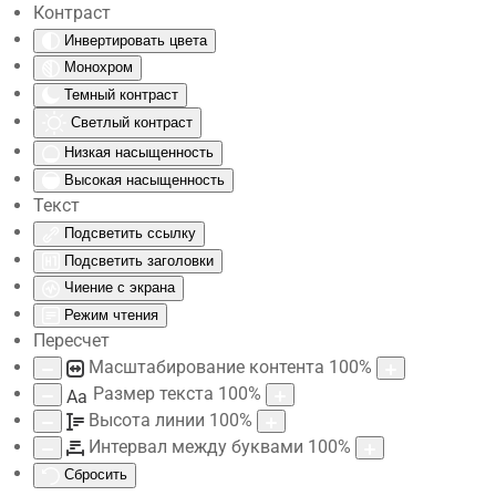
Контраст
Инвертировать цвета
Skip to main content
Монохром
Темный контраст
Светлый контраст
Низкая насыщенность
Высокая насыщенность
Текст
Подсветить ссылку
Подсветить заголовки
Чиение с экрана
Режим чтения
Пересчет
Масштабирование контента
100
%
Размер текста
100
%
Aa
Высота линии
100
%
Интервал между буквами
100
%
Сбросить